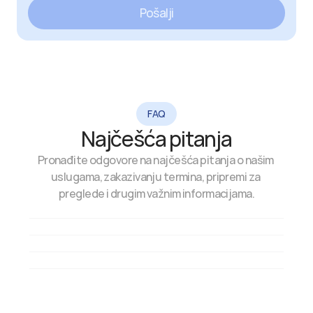
Pošalji
FAQ
Najčešća pitanja
Pronađite odgovore na najčešća pitanja o našim 
uslugama, zakazivanju termina, pripremi za 
preglede i drugim važnim informacijama.
Kako mogu zakazati termin?
Koliko traje sistematski pregled?