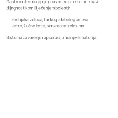
Gastroenterologija je grana medicine koja se bavi 
dijagnostikom i liječenjem bolesti:
Jednjaka, želuca, tankog i debelog crijeva
Jetre, žučne kese, pankreasa i rektuma
Sistema za varenje i apsorpciju hranjivih materija