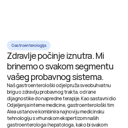
Gastroenterologija
Zdravlje počinje iznutra. Mi 
brinemo o svakom segmentu 
vašeg probavnog sistema.
Naš gastroenterološki odjel pruža sveobuhvatnu 
brigu o zdravlju probavnog trakta, od rane 
dijagnostike do napredne terapije. Kao sastavni dio 
Odjeljenja interne medicine, gastroenterološki tim 
Alea ustanove kombinira najnoviju medicinsku 
tehnologiju s vrhunskom ekspertizom naših 
gastroenterologa i hepatologa, kako bi svakom 