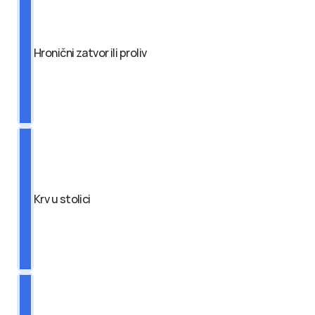
Hronični zatvor ili proliv
Krv u stolici