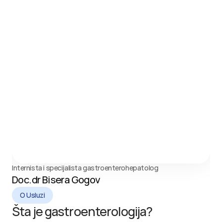
Internista i specijalista gastroenterohepatolog
Doc.dr Bisera Gogov
O Usluzi
Šta je gastroenterologija?