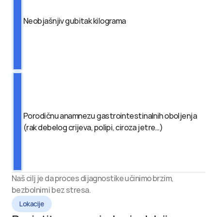
Neobjašnjiv gubitak kilograma
Porodičnu anamnezu gastrointestinalnih oboljenja 
(rak debelog crijeva, polipi, ciroza jetre…)
Naš cilj je da proces dijagnostike učinimo brzim, 
bezbolnim i bez stresa.
Lokacije