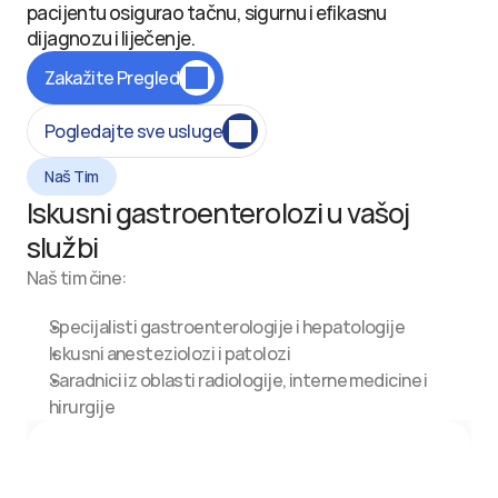
pacijentu osigurao tačnu, sigurnu i efikasnu 
dijagnozu i liječenje.
Zakažite Pregled
Pogledajte sve usluge
Naš Tim
Iskusni gastroenterolozi u vašoj 
službi
Naš tim čine:
Specijalisti gastroenterologije i hepatologije
Iskusni anesteziolozi i patolozi
Saradnici iz oblasti radiologije, interne medicine i 
hirurgije