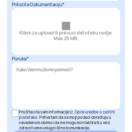
Prilozite Dokumentaciju*
Klikni za upload ili prevuci datoteku ovdje.
Max 25 MB.
Poruka*
Pročitao/la sam informacije iz  
Opće uredbe o zaštiti 
podataka
.  Prihvatam da se moji podaci obrađuju u 
navedenom obimu i da me mogu kontaktirati u vezi 
zdravstvene usluge i lične komunikacije.