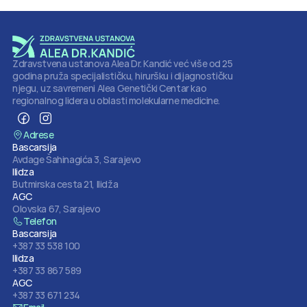
Zdravstvena ustanova Alea Dr. Kandić već više od 25 
godina pruža specijalističku, hiruršku i dijagnostičku 
njegu, uz savremeni Alea Genetički Centar kao 
regionalnog lidera u oblasti molekularne medicine.
Adrese
Bascarsija
Avdage Šahinagića 3, Sarajevo
Ilidza
Butmirska cesta 21, Ilidža
AGC
Olovska 67, Sarajevo
Telefon
Bascarsija
+387 33 538 100
Ilidza
+387 33 867 589
AGC
+387 33 671 234