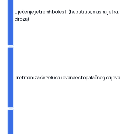
Liječenje jetrenih bolesti (hepatitisi, masna jetra, 
ciroza)
Tretmani za čir želuca i dvanaestopalačnog crijeva