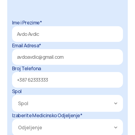
Za
sva
dodatna
pitanja,
možete
nas
kontaktirati.
Sve
što
treba
da
uradite
je
da
popunite
i
predate
obrazac.
Ime i Prezime*
Email Adresa*
Broj Telefona
Spol
Izaberite Medicinsko Odjeljenje*