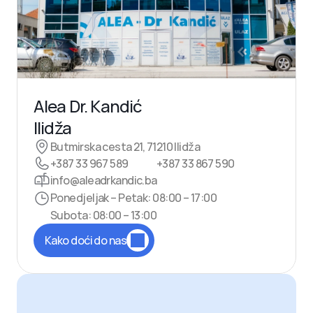
Alea Dr. Kandić
Ilidža
Butmirska cesta 21, 71210 Ilidža
+387 33 967 589
+387 33 867 590
info@aleadrkandic.ba
Ponedjeljak – Petak: 08:00 – 17:00
Subota: 08:00 – 13:00
Kako doći do nas
Drugo
medicinsko
mišljenje