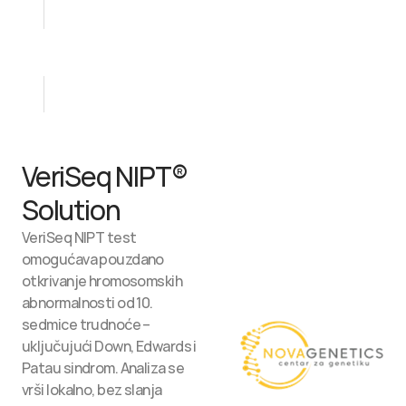
Analiza uzorka uz primjenu najsavremenije 
tehnologije
Preuzimanje rezultata lično ili online
VeriSeq NIPT® 
Solution
VeriSeq NIPT test 
omogućava pouzdano 
otkrivanje hromosomskih 
abnormalnosti od 10. 
sedmice trudnoće – 
uključujući Down, Edwards i 
Patau sindrom. Analiza se 
vrši lokalno, bez slanja 