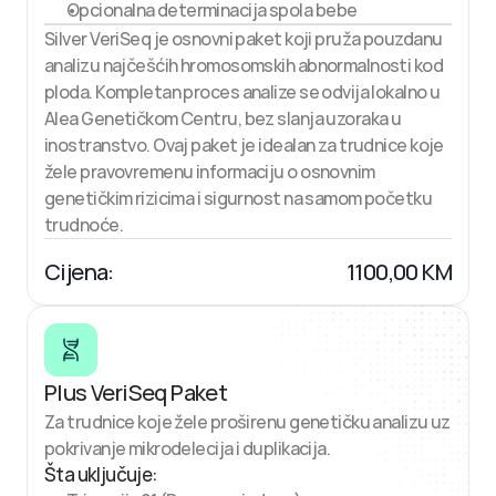
Opcionalna determinacija spola bebe
Silver VeriSeq je osnovni paket koji pruža pouzdanu 
analizu najčešćih hromosomskih abnormalnosti kod 
ploda. Kompletan proces analize se odvija lokalno u 
Alea Genetičkom Centru, bez slanja uzoraka u 
inostranstvo. Ovaj paket je idealan za trudnice koje 
žele pravovremenu informaciju o osnovnim 
genetičkim rizicima i sigurnost na samom početku 
trudnoće.
Cijena:
1100,00 KM
Plus VeriSeq Paket
Za trudnice koje žele proširenu genetičku analizu uz 
pokrivanje mikrodelecija i duplikacija.
Šta uključuje: