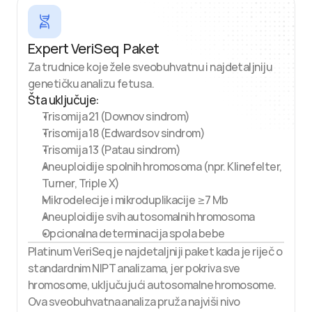
Expert VeriSeq  Paket
Za trudnice koje žele sveobuhvatnu i najdetaljniju 
genetičku analizu fetusa.
Šta uključuje:
Trisomija 21 (Downov sindrom)
Trisomija 18 (Edwardsov sindrom)
Trisomija 13 (Patau sindrom)
Aneuploidije spolnih hromosoma (npr. Klinefelter, 
Turner, Triple X)
Mikrodelecije i mikroduplikacije ≥7 Mb
Aneuploidije svih autosomalnih hromosoma
Opcionalna determinacija spola bebe
Platinum VeriSeq je najdetaljniji paket kada je riječ o 
standardnim NIPT analizama, jer pokriva sve 
hromosome, uključujući autosomalne hromosome. 
Ova sveobuhvatna analiza pruža najviši nivo 