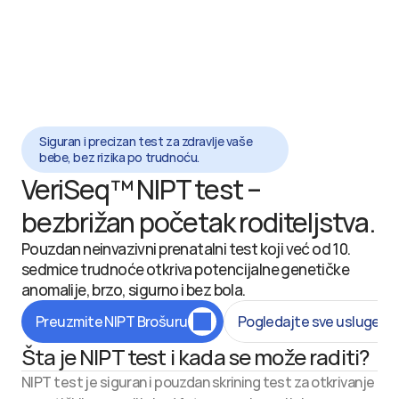
Siguran i precizan test za zdravlje vaše
bebe, bez rizika po trudnoću.
VeriSeq™ NIPT test – 
bezbrižan početak roditeljstva.
Pouzdan neinvazivni prenatalni test koji već od 10. 
sedmice trudnoće otkriva potencijalne genetičke 
anomalije, brzo, sigurno i bez bola.
Preuzmite NIPT Brošuru
Pogledajte sve usluge
Šta je NIPT test i kada se može raditi?
NIPT test je siguran i pouzdan skrining test za otkrivanje 