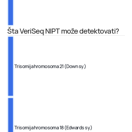
Šta VeriSeq NIPT može detektovati?
Trisomija hromosoma 21 (Down sy.)
Trisomija hromosoma 18 (Edwards sy.)