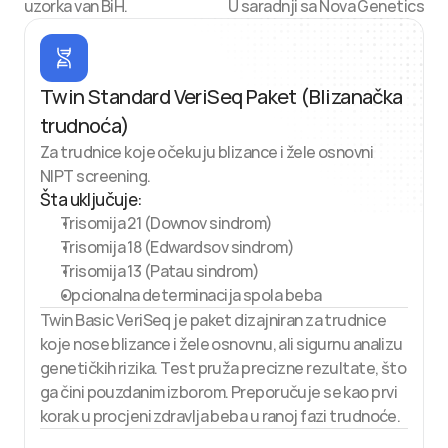
uzorka van BiH.
U saradnji sa Nova Genetics
Twin Standard VeriSeq Paket (Blizanačka 
trudnoća)
Za trudnice koje očekuju blizance i žele osnovni 
NIPT screening.
Šta uključuje:
Trisomija 21 (Downov sindrom)
Trisomija 18 (Edwardsov sindrom)
Trisomija 13 (Patau sindrom)
Opcionalna determinacija spola beba
Twin Basic VeriSeq je paket dizajniran za trudnice 
koje nose blizance i žele osnovnu, ali sigurnu analizu 
genetičkih rizika. Test pruža precizne rezultate, što 
ga čini pouzdanim izborom. Preporučuje se kao prvi 
korak u procjeni zdravlja beba u ranoj fazi trudnoće.