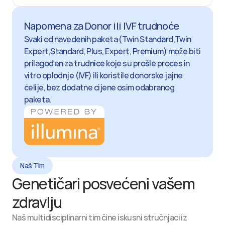
Napomena za Donor ili IVF trudnoće
Svaki od navedenih paketa (Twin Standard,Twin 
Expert,Standard, Plus, Expert, Premium) može biti 
prilagođen za trudnice koje su prošle proces in 
vitro oplodnje (IVF) ili koristile donorske jajne 
ćelije, bez dodatne cijene osim odabranog 
paketa.
Naš Tim
Genetičari posvećeni vašem 
zdravlju
Naš multidisciplinarni tim čine iskusni stručnjaci iz 