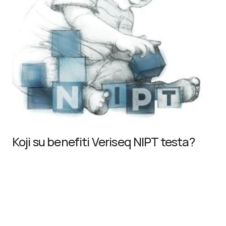
Koji su benefiti Veriseq NIPT testa?
Test iz pune krvi trudnice bez rizika za trudnicu ili 
bebu (Minimalno invazivno uzorkovanje)