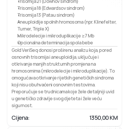
Trisomija 21 (Downov sindrom)
Trisomija 18 (Edwardsov sindrom)
Trisomija 13 (Patau sindrom)
Aneuploidije spolnih hromosoma (npr. Klinefelter, 
Turner, Triple X)
Mikrodelecije i mikroduplikacije ≥7 Mb
Opcionalna determinacija spola bebe
Gold VeriSeq donosi proširenu analizu koja, pored 
osnovnih trisomija i aneuploidija, uključuje i 
otkrivanje manjih strukturnih promjena na 
hromosomima (mikrodelecije i mikroduplikacije). To 
omogućava otkrivanje rijetkih genetičkih sindroma 
koji nisu obuhvaćeni osnovnim testovima. 
Preporučuje se trudnicama koje žele detaljniji uvid 
u genetičko zdravlje svog djeteta i žele veću 
sigurnost.
Cijena:
1350,00 KM