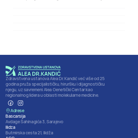
Kako mogu zakazati termin?
Koliko traje sistematski pregled?
Zdravstvena ustanova Alea Dr. Kandić već više od 25 
godina pruža specijalističku, hiruršku i dijagnostičku 
njegu, uz savremeni Alea Genetički Centar kao 
regionalnog lidera u oblasti molekularne medicine.
Adrese
Bascarsija
Avdage Šahinagića 3, Sarajevo
Ilidza
Butmirska cesta 21, Ilidža