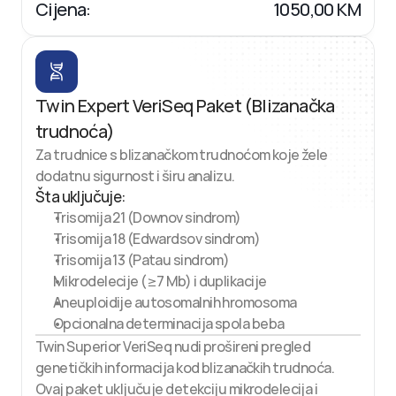
Cijena:
1050,00 KM
Twin Expert VeriSeq Paket (Blizanačka 
trudnoća)
Za trudnice s blizanačkom trudnoćom koje žele 
dodatnu sigurnost i širu analizu.
Šta uključuje:
Trisomija 21 (Downov sindrom)
Trisomija 18 (Edwardsov sindrom)
Trisomija 13 (Patau sindrom)
Mikrodelecije (≥7 Mb) i duplikacije
Aneuploidije autosomalnih hromosoma
Opcionalna determinacija spola beba
Twin Superior VeriSeq nudi prošireni pregled 
genetičkih informacija kod blizanačkih trudnoća. 
Ovaj paket uključuje detekciju mikrodelecija i 