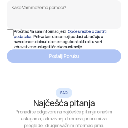
Pročitao/la sam informacije iz  
Opće uredbe o zaštiti 
podataka
.  Prihvatam da se moji podaci obrađuju u 
navedenom obimu i da me mogu kontaktirati u vezi 
zdravstvene usluge i lične komunikacije.
Pošalji Poruku
FAQ
Najčešća pitanja
Pronađite odgovore na najčešća pitanja o našim 
uslugama, zakazivanju termina, pripremi za 
preglede i drugim važnim informacijama.