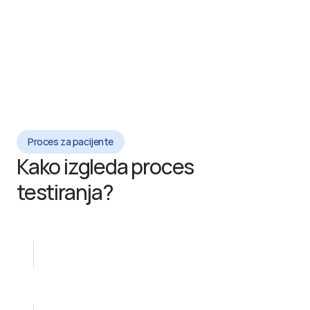
Brza obrada uzorka u 
Certificiran za 
BiH – rezultati u 
dijagnostičku 
kratkom roku
upotrebu (CE IVD)
Proces za pacijente
Kako izgleda proces 
testiranja?
Vađenje krvi u jednoj od naših laboratorija
Obrada uzorka u ALEA Genetičkom Centru