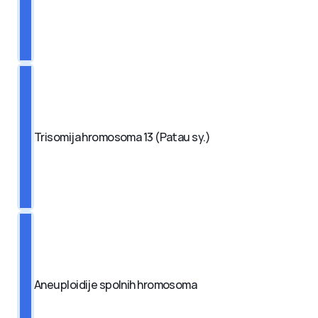
Trisomija hromosoma 13 (Patau sy.)
Aneuploidije spolnih hromosoma