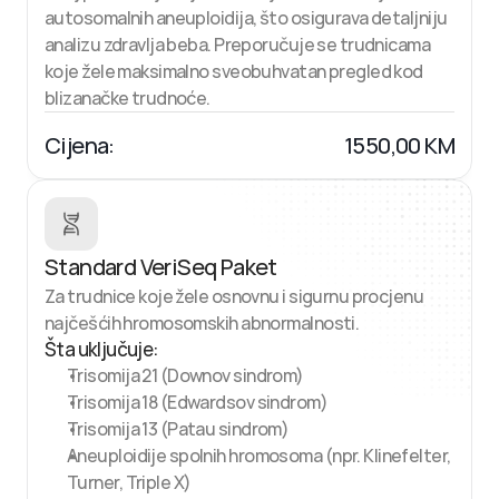
autosomalnih aneuploidija, što osigurava detaljniju 
analizu zdravlja beba. Preporučuje se trudnicama 
koje žele maksimalno sveobuhvatan pregled kod 
blizanačke trudnoće.
Cijena:
1550,00 KM
Standard VeriSeq Paket
Za trudnice koje žele osnovnu i sigurnu procjenu 
najčešćih hromosomskih abnormalnosti.
Šta uključuje:
Trisomija 21 (Downov sindrom)
Trisomija 18 (Edwardsov sindrom)
Trisomija 13 (Patau sindrom)
Aneuploidije spolnih hromosoma (npr. Klinefelter, 
Turner, Triple X)