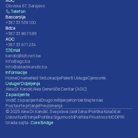
AGC
Olovska 67, Sarajevo
Telefon
Bascarsija
+387 33 538 100
Ilidza
+387 33 867 589
AGC
+387 33 671 234
Email
kandic@bih.net.ba
info@agc.ba
info@aleadrkandic.ba
Informacije
Home
O nama
Naš tim
Lokacije
Paketi Usluga
Cjenovnik
Usluge/Odjeljenja
Alea Dr. Kandić
Alea Genetički Centar (AGC)
Za pacijente
Vodič za pacijente
Drugo mišljenje
Kontaktirajte nas
Postavite pitanje
Preuzimanja
© 2025 Alea Dr. Kandić. Sva prava zadržana.
|
Politika Kolačića
|
Uslovi Korištenja
|
Politika Sigurnosti
|
Politika Privatnosti
|
GDPR
|
Izrada sajta: 
Core Bridge