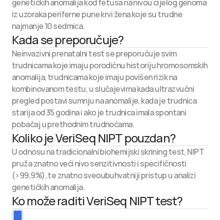
genetičkih anomalija kod fetusa na nivou cijelog genoma 
iz uzoraka periferne pune krvi žena koje su trudne 
najmanje 10 sedmica.
Kada se preporučuje?
Neinvazivni prenatalni test se preporučuje svim 
trudnicama koje imaju porodičnu historiju hromosomskih 
anomalija, trudnicama koje imaju povišen rizik na 
kombinovanom testu, u slučajevima kada ultrazvučni 
pregled postavi sumnju na anomalije, kada je trudnica 
starija od 35 godina i ako je trudnica imala spontani 
pobačaj u prethodnim trudnoćama.
Koliko je VeriSeq NIPT pouzdan?
U odnosu na tradicionalni biohemijski skrining test, NIPT 
pruža znatno veći nivo senzitivnosti i specifičnosti 
(>99,9%), te znatno sveoubuhvatniji pristup u analizi 
genetičkih anomalija.
Ko može raditi VeriSeq NIPT test?