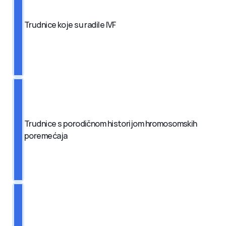
Trudnice koje su radile IVF
Trudnice s porodičnom historijom hromosomskih 
poremećaja