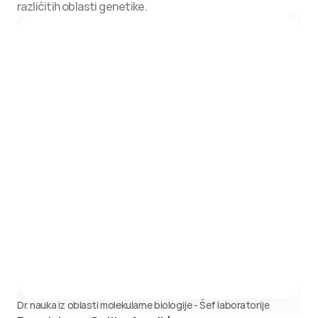
različitih oblasti genetike.
Dr. nauka iz oblasti molekularne biologije - Šef laboratorije