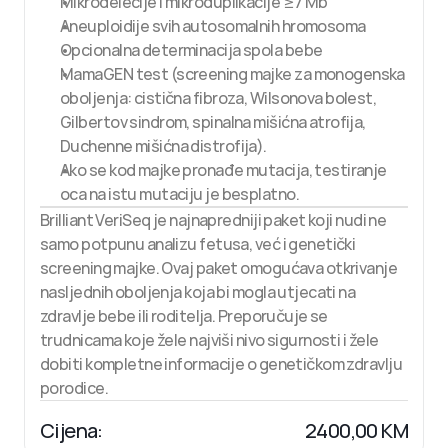
Mikrodelecije i mikroduplikacije ≥7 Mb
Aneuploidije svih autosomalnih hromosoma
Opcionalna determinacija spola bebe
MamaGEN test (screening majke za monogenska 
oboljenja: cistična fibroza, Wilsonova bolest, 
Gilbertov sindrom, spinalna mišićna atrofija, 
Duchenne mišićna distrofija).
Ako se kod majke pronađe mutacija, testiranje 
oca na istu mutaciju je besplatno.
Brilliant VeriSeq je najnapredniji paket koji nudi ne 
samo potpunu analizu fetusa, već i genetički 
screening majke. Ovaj paket omogućava otkrivanje 
nasljednih oboljenja koja bi mogla utjecati na 
zdravlje bebe ili roditelja. Preporučuje se 
trudnicama koje žele najviši nivo sigurnosti i žele 
dobiti kompletne informacije o genetičkom zdravlju 
porodice.
Cijena:
2400,00 KM