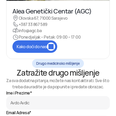
Alea Genetički Centar (AGC)
Olovska 67, 71000 Sarajevo
+387 33 867 589
info@agc.ba
Ponedjeljak – Petak: 09:00 – 17:00
Kako doći do nas
Drugo medicinsko mišljenje
Zatražite drugo mišljenje
Za sva dodatna pitanja, možete nas kontaktirati. Sve što 
treba da uradite je da popunite i predate obrazac.
Ime i Prezime*
Email Adresa*