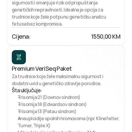
sigurnosti i smanjuje rizik od propuštanja 
genetičkih nepravilnosti. Idealna je opcija za 
trudnice koje žele potpunu genetičku analizu 
fetusa bez kompromisa.
Cijena:
1550,00 KM
Premium VeriSeq Paket
Za trudnice koje žele maksimalnu sigurnost i 
dodatni uvid u genetičko zdravlje porodice.
Šta uključuje:
Trisomija 21 (Downov sindrom)
Trisomija 18 (Edwardsov sindrom)
Trisomija 13 (Patau sindrom)
Aneuploidije spolnih hromosoma (npr. Klinefelter, 
Turner, Triple X)