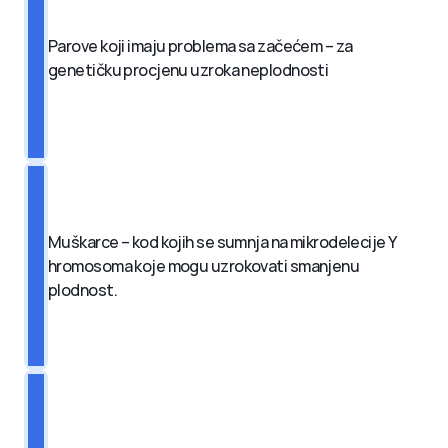
Parove koji imaju problema sa začećem – za 
genetičku procjenu uzroka neplodnosti 
Muškarce – kod kojih se sumnja na mikrodelecije Y 
hromosoma koje mogu uzrokovati smanjenu 
plodnost.