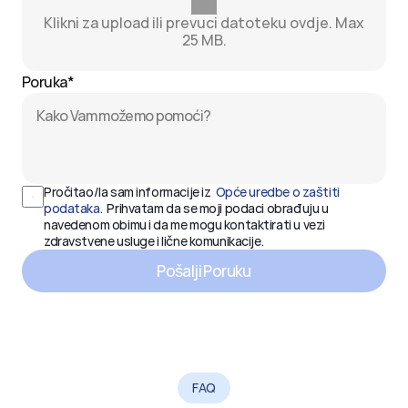
Klikni za upload ili prevuci datoteku ovdje. Max
25 MB.
Poruka*
Pročitao/la sam informacije iz  
Opće uredbe o zaštiti 
podataka
.  Prihvatam da se moji podaci obrađuju u 
navedenom obimu i da me mogu kontaktirati u vezi 
zdravstvene usluge i lične komunikacije.
Pošalji Poruku
FAQ