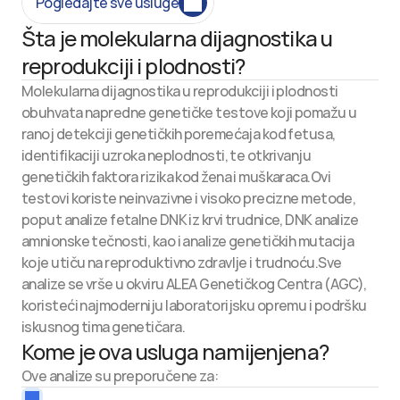
Pogledajte sve usluge
Šta je molekularna dijagnostika u 
reprodukciji i plodnosti?
Molekularna dijagnostika u reprodukciji i plodnosti 
obuhvata napredne genetičke testove koji pomažu u 
ranoj detekciji genetičkih poremećaja kod fetusa, 
identifikaciji uzroka neplodnosti, te otkrivanju 
genetičkih faktora rizika kod žena i muškaraca.Ovi 
testovi koriste neinvazivne i visoko precizne metode, 
poput analize fetalne DNK iz krvi trudnice, DNK analize 
amnionske tečnosti, kao i analize genetičkih mutacija 
koje utiču na reproduktivno zdravlje i trudnoću.Sve 
analize se vrše u okviru ALEA Genetičkog Centra (AGC), 
koristeći najmoderniju laboratorijsku opremu i podršku 
iskusnog tima genetičara.
Kome je ova usluga namijenjena?
Ove analize su preporučene za: