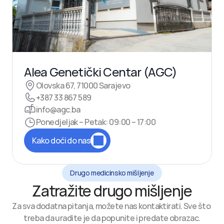
Alea Genetički Centar (AGC)
Olovska 67, 71000 Sarajevo
+387 33 867 589
info@agc.ba
Ponedjeljak – Petak: 09:00 – 17:00
Kako doći do nas
Drugo medicinsko mišljenje
Zatražite drugo mišljenje
Za sva dodatna pitanja, možete nas kontaktirati. Sve što 
treba da uradite je da popunite i predate obrazac.