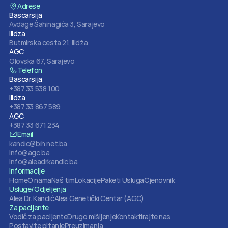
Adrese
Bascarsija
Avdage Šahinagića 3, Sarajevo
Ilidza
Butmirska cesta 21, Ilidža
AGC
Olovska 67, Sarajevo
Telefon
Bascarsija
+387 33 538 100
Ilidza
+387 33 867 589
AGC
+387 33 671 234
Email
kandic@bih.net.ba
info@agc.ba
info@aleadrkandic.ba
Informacije
Home
O nama
Naš tim
Lokacije
Paketi Usluga
Cjenovnik
Usluge/Odjeljenja
Alea Dr. Kandić
Alea Genetički Centar (AGC)
Za pacijente
Vodič za pacijente
Drugo mišljenje
Kontaktirajte nas
Postavite pitanje
Preuzimanja