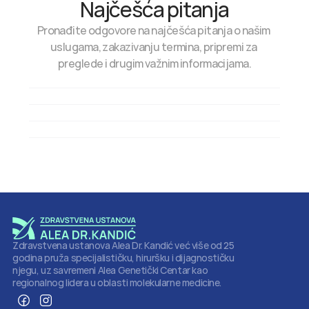
Najčešća pitanja
Pronađite odgovore na najčešća pitanja o našim 
uslugama, zakazivanju termina, pripremi za 
preglede i drugim važnim informacijama.
Kako mogu zakazati termin?
Koliko traje sistematski pregled?
Zdravstvena ustanova Alea Dr. Kandić već više od 25 
godina pruža specijalističku, hiruršku i dijagnostičku 
njegu, uz savremeni Alea Genetički Centar kao 
regionalnog lidera u oblasti molekularne medicine.