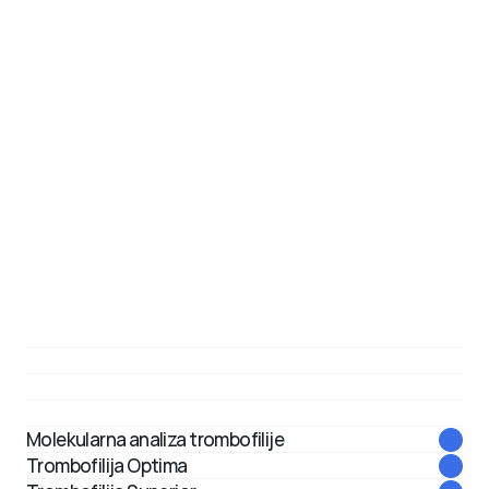
Detektuje:
• Down sindrom (Trisomija 21)
• Edwards sindrom (Trisomija 18)
• Patau sindrom (Trisomija 13)
• Spol djeteta (opcionalno)
Pouzdanost preko 99%
Bezbjedan za majku i bebu
Bez amniocenteze
MamaGEN
QF-PCR analiza amnionske tečnosti
Molekularna analiza trombofilije
Trombofilija Optima