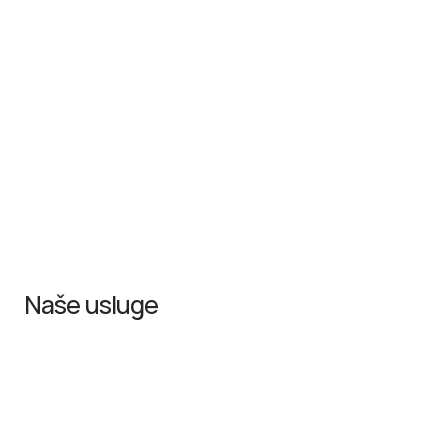
Naše usluge
VeriSeq NIPT® test – neinvazivna prenatalna 
Test koji analizira fetalnu DNK iz krvi trudnice, već 
od 10. sedmice trudnoće.