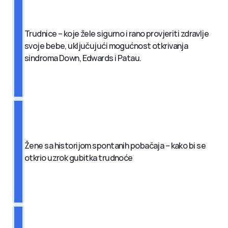
Trudnice – koje žele sigurno i rano provjeriti zdravlje 
svoje bebe, uključujući mogućnost otkrivanja 
sindroma Down, Edwards i Patau.
Žene sa historijom spontanih pobačaja – kako bi se 
otkrio uzrok gubitka trudnoće