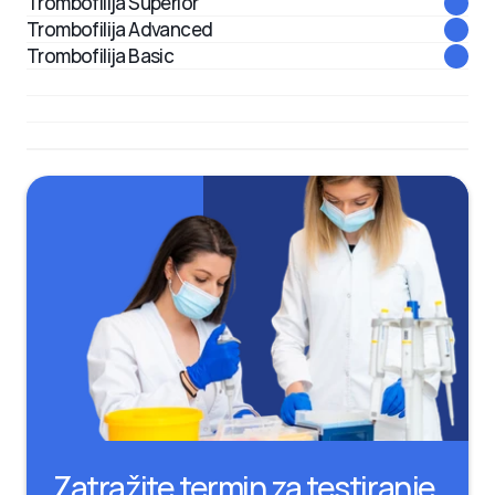
Trombofilija Superior 
Trombofilija Advanced
Trombofilija Basic
Detekcija Rh faktora fetusa
Kariotipizacija iz periferne krvi
Kariotipizacija iz amnionske tečnosti
Zatražite termin za testiranje 