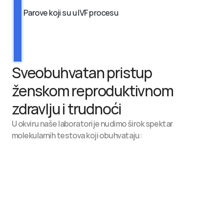
Parove koji su u IVF procesu
Sveobuhvatan pristup 
ženskom reproduktivnom 
zdravlju i trudnoći
U okviru naše laboratorije nudimo širok spektar 
molekularnih testova koji obuhvataju:
Ranu i neinvazivnu prenatalnu dijagnostiku (NIPT)