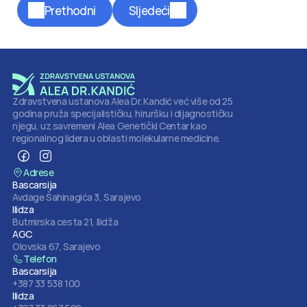
Prethodni
Sljedeći
Zdravstvena ustanova Alea Dr. Kandić već više od 25 
godina pruža specijalističku, hiruršku i dijagnostičku 
njegu, uz savremeni Alea Genetički Centar kao 
regionalnog lidera u oblasti molekularne medicine.
Adrese
Bascarsija
Avdage Šahinagića 3, Sarajevo
Ilidza
Butmirska cesta 21, Ilidža
AGC
Olovska 67, Sarajevo
Telefon
Bascarsija
+387 33 538 100
Ilidza