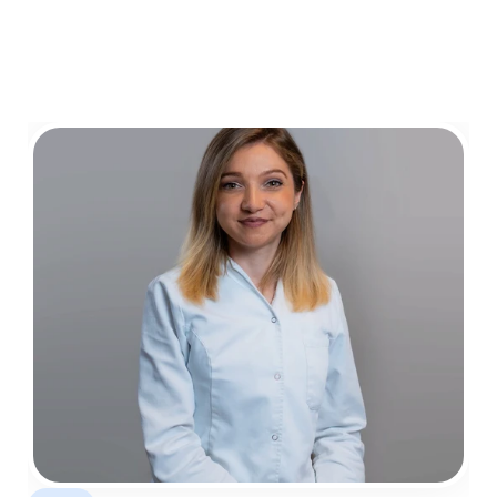
O Nama
Usluge
Naš Tim
Paketi Usluga
Za Pacijente
Kontakt i Lokacije
Select Language