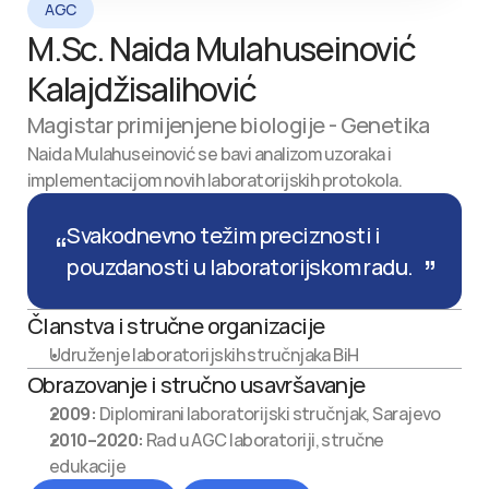
AGC
M.Sc. Naida Mulahuseinović 
Kalajdžisalihović
Magistar primijenjene biologije - Genetika
Naida Mulahuseinović se bavi analizom uzoraka i 
implementacijom novih laboratorijskih protokola.
Svakodnevno težim preciznosti i 
“
„
pouzdanosti u laboratorijskom radu.
Članstva i stručne organizacije
Udruženje laboratorijskih stručnjaka BiH
Obrazovanje i stručno usavršavanje
2009:
 Diplomirani laboratorijski stručnjak, Sarajevo
2010–2020:
 Rad u AGC laboratoriji, stručne 
edukacije